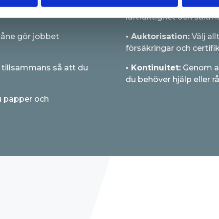
ssar din vardag eller
• Materialval:
Vi använd
luftfuktighet och saltm
Skåne gör jobbet
• Auktorisation:
Välj al
försäkringar och certif
 tillsammans så att du
• Kontinuitet:
Genom att
du behöver hjälp eller r
du papper och
VIKTIGT ATT TÄ