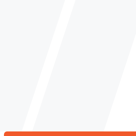
FAQ – VANLIGA FRÅ
DIN TAKLÄGGARE I 
Erbjuder ni serviceavtal till bostadsrättsfö
Ja, våra takläggare i Skåne kan skriva avtal s
kontroller och prioriterad hjälp vid akuta prob
Hur snabbt kan ni påbörja ett takarbete?
Vi försöker alltid komma ut för en besiktning 
och lämnar en tidsplan baserat på projektets 