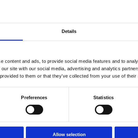
Details
e content and ads, to provide social media features and to analy
 our site with our social media, advertising and analytics partn
 provided to them or that they’ve collected from your use of their
L –
VIKTIGT A
GT
VAL AV T
Preferences
Statistics
atsbesök och ger dig
Det skånska klimatet st
hantverksskicklighet, sä
Allow selection