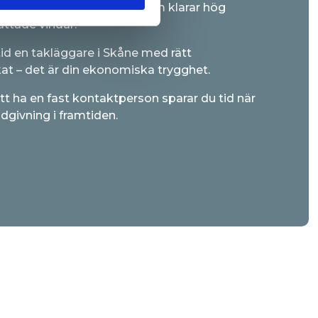
er uteslutande material som klarar hög
ättade vindar.
ltid en takläggare i Skåne med rätt
ikat – det är din ekonomiska trygghet.
 ha en fast kontaktperson sparar du tid när
ådgivning i framtiden.
NKA PÅ VID VAL AV