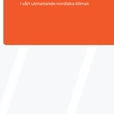
i vårt utmanande nordiska klimat.
FASTIGHETSFÖRBÄTTR
RÄTT TAKLÄGGARE I S
För dig som äger en villa, är fastighetsägare elle
en bostadsrättsförening är valet av en kompe
avgörande för byggnadens livslängd. Vi är en 
åtgärdar akuta läckage, utan arbetar proaktiv
besiktning. Vi vet hur viktigt det är med snabb 