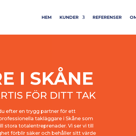
HEM
KUNDER
REFERENSER
OM
E I SKÅNE
RTIS FÖR DITT TAK
du efter en trygg partner för ett
 professionella takläggare i Skåne som
l stora totalentreprenader. Vi ser vi till
ighet förblir säker och behåller sitt värde