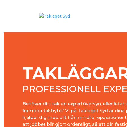
TAKLÄGGAR
PROFESSIONELL EXPE
Behöver ditt tak en expertöversyn, eller letar 
framtida takbyte? Vi på Taklaget Syd är dina
hjälper dig med allt från mindre reparationer til
att jobbet blir gjort ordentligt, så att din fast