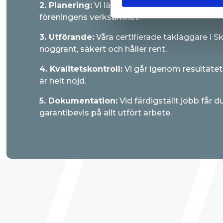
2. Planering:
Vi lägger upp en tidsplan som pa
föreningens verksamhet.
3. Utförande:
Våra certifierade takläggare i 
noggrant, säkert och håller rent.
4. Kvalitetskontroll:
Vi går igenom resultatet
är helt nöjd.
5. Dokumentation:
Vid färdigställt jobb får 
garantibevis på allt utfört arbete.
DÄRFÖR SKA DU VÄLJA