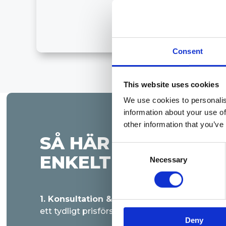
Consent
This website uses cookies
We use cookies to personalis
information about your use of
other information that you’ve
SÅ HÄR GÅR DET TIL
Consent
ENKELT OCH TRYG
Necessary
Selection
1. Konsultation & offert:
En expert gör ett pl
ett tydligt prisförslag.
Deny