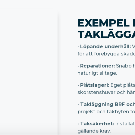
EXEMPEL 
TAKLÄGGA
•
Löpande underhåll:
V
för att förebygga skado
•
Reparationer:
Snabb hj
naturligt slitage.
•
Plåtslageri:
Eget plåts
skorstenshuvar och hän
•
Takläggning BRF och
projekt och takbyten fö
•
Taksäkerhet:
Installa
gällande krav.