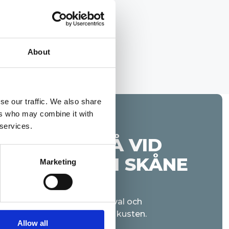
About
se our traffic. We also share
ers who may combine it with
 services.
TT TÄNKA PÅ VID
AKLÄGGARE I SKÅNE
Marketing
äller unika krav på materialval och
rskilt vid utsatta lägen nära kusten.
Allow all