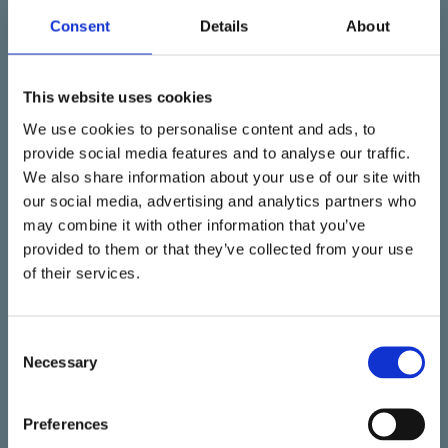
Consent
Details
About
4. Kvalitetskontroll:
Vi går igenom resultatet
tillsammans så att du är helt nöjd med utfört
takarbete i Skåne.
This website uses cookies
5. Dokumentation:
Vid större jobb får du papper
We use cookies to personalise content and ads, to
på exakt vad som är gjort.
provide social media features and to analyse our traffic.
We also share information about your use of our site with
VIKTIGT ATT TÄNKA PÅ
our social media, advertising and analytics partners who
VID TAKARBETE I SKÅNE
may combine it with other information that you’ve
provided to them or that they’ve collected from your use
of their services.
Det skånska vädret med mycket fukt och starka
vindar ställer extra krav på material och hur
Consent
arbetet utförs, särskilt vid utsatta lägen nära
Necessary
Selection
kusten.
• Materialval:
Vi använder bara material som vi
Preferences
vet klarar det skånska klimatet efter ett