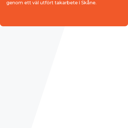
genom ett väl utfört takarbete i Skåne.
FASTIGHETSFÖRBÄTTRING
MED RÄTT TAKARBETE
För dig som äger en villa, är fastighetsägare eller
sitter i styrelsen för en bostadsrättsförening är
regelbundet takarbete i Skåne viktigt för att allt
ska fungera och hålla länge. Taklaget Syd är en
partner som inte bara åtgärdar akuta läckage,
utan också arbetar förebyggande med underhåll.
Vi vet hur viktigt det är med snabb hjälp, tydlig
information och att allt dokumenteras noggrant.
Om du anlitar oss för ditt takarbete i Skåne lär vi