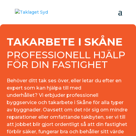
TAKARBETE I SKÅNE
PROFESSIONELL HJÄLP
FÖR DIN FASTIGHET
Behöver ditt tak ses över, eller letar du efter en
expert som kan hjälpa till med
underhållet? Vi erbjuder professionell
byggservice och takarbete i Skåne för alla typer
av byggnader. Oavsett om det rör sig om mindre
reparationer eller omfattande takbyten, ser vi till
att jobbet blir gjort ordentligt så att din fastighet
förblir säker, fungerar bra och behåller sitt värde