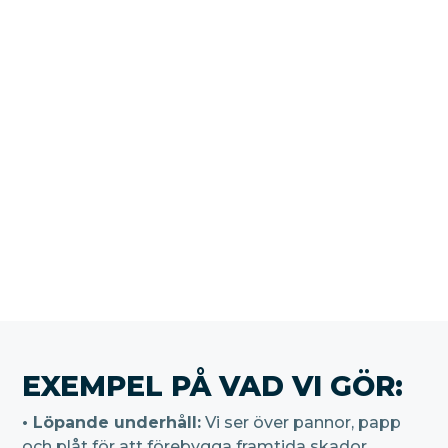
att välja rätt material för det skånska vädret och
att se till att renoveringar och tillbyggnader
passar in med resten av husets karaktär.
VI TAR HAND OM HELA
PROCESSEN
När du anlitar oss får du hjälp med allt – från
planering till färdigt resultat. Vi är ett byggföretag
som tar helhetsansvar för varje takarbete i Skåne.
EXEMPEL PÅ VAD VI GÖR:
• Löpande underhåll:
Vi ser över pannor, papp
och plåt för att förebygga framtida skador.