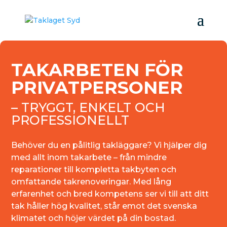
TAKARBETEN FÖR
PRIVATPERSONER
– TRYGGT, ENKELT OCH
PROFESSIONELLT
Behöver du en pålitlig takläggare? Vi hjälper dig
med allt inom takarbete – från mindre
reparationer till kompletta takbyten och
omfattande takrenoveringar. Med lång
erfarenhet och bred kompetens ser vi till att ditt
tak håller hög kvalitet, står emot det svenska
klimatet och höjer värdet på din bostad.