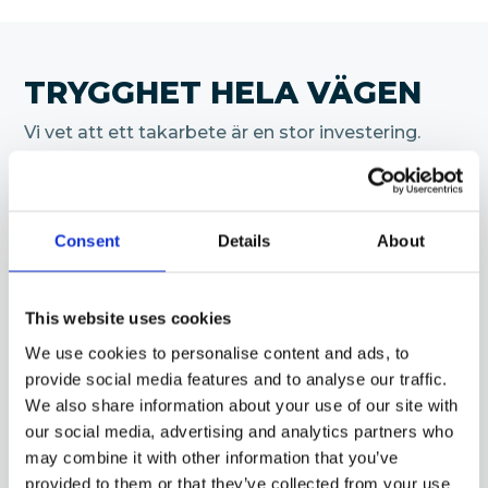
TRYGGHET HELA VÄGEN
Vi vet att ett takarbete är en stor investering.
Därför lägger vi stor vikt vid tydlig
kommunikation, kvalitet och trygghet genom
hela processen.
Consent
Details
About
✔ Gratis takkontroll​
✔ Snabb och tydlig offert​
✔ Vi arbetar över hela Skåne​
This website uses cookies
✔ Vi hanterar ROT-avdraget (30%) direkt åt dig
We use cookies to personalise content and ads, to
provide social media features and to analyse our traffic.
We also share information about your use of our site with
our social media, advertising and analytics partners who
may combine it with other information that you’ve
provided to them or that they’ve collected from your use